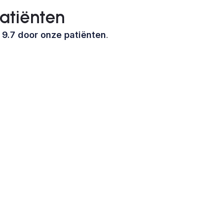
atiënten
n
9.7 door onze patiënten
.
Ontdek onze diensten
