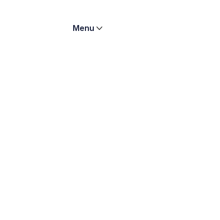
Menu

in