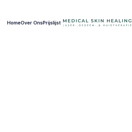
Home
Over Ons
Prijslijst
Over onze
huidtherapeut 
Wassenaar |
Medical Skin